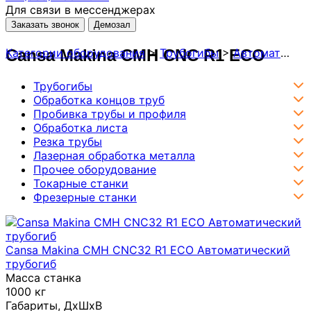
Для связи в мессенджерах
Заказать звонок
Демозал
Cansa Makina CMH CNC R1 ECO
Категории оборудования
>
Трубогибы
>
Автоматические трубогибы с ЧПУ
Трубогибы
Обработка концов труб
Пробивка трубы и профиля
Обработка листа
Резка трубы
Лазерная обработка металла
Прочее оборудование
Токарные станки
Фрезерные станки
Cansa Makina CMH СNC32 R1 ECO Автоматический
трубогиб
Масса станка
1000 кг
Габариты, ДхШxB