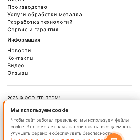
Производство
Услуги обработки металла
Разработка технологий
Сервис и гарантия
Информация
Новости
Контакты
Видео
Отзывы
ТР-Пром
2026 © ООО "ТР-ПРОМ"
ИНН 5260402624
Добрый день! Готовы
помочь вам. Не стесняйтесь
Мы используем cookie
Мы используем cookie
обращаться, если у вас
появятся вопросы.
Чтобы сайт работал правильно, мы используем файлы
Чтобы сайт работал правильно, мы используем файлы
cookie. Это помогает нам анализировать посещаемость,
cookie. Это помогает нам анализировать посещаемость,
улучшать сервис и обеспечивать безопасность.
улучшать сервис и обеспечивать безопасность.
Подробнее в Политике использования cookie.
Подробнее в Политике использования cookie.