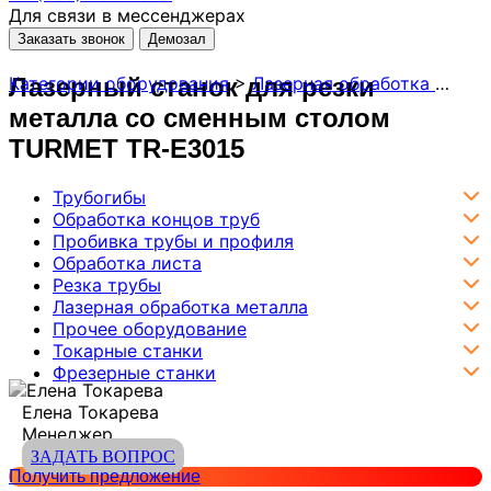
Для связи в мессенджерах
Заказать звонок
Демозал
Лазерный станок для резки
Категории оборудования
>
Лазерная обработка металла
металла со сменным столом
TURMET TR-E3015
Трубогибы
Обработка концов труб
Пробивка трубы и профиля
Обработка листа
Резка трубы
Лазерная обработка металла
Прочее оборудование
Токарные станки
Фрезерные станки
Елена Токарева
Менеджер
ЗАДАТЬ ВОПРОС
Получить предложение