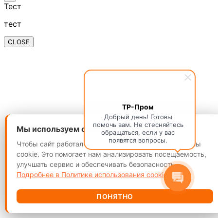
Тест
тест
CLOSE
ТР-Пром
Добрый день! Готовы
помочь вам. Не стесняйтесь
Мы используем cookie
Мы используем cookie
обращаться, если у вас
появятся вопросы.
Чтобы сайт работал правильно, мы используем файлы
Чтобы сайт работал правильно, мы используем файлы
cookie. Это помогает нам анализировать посещаемость,
cookie. Это помогает нам анализировать посещаемость,
улучшать сервис и обеспечивать безопасность.
улучшать сервис и обеспечивать безопасность.
Подробнее в Политике использования cookie.
Подробнее в Политике использования cookie.
ПОНЯТНО
ПОНЯТНО