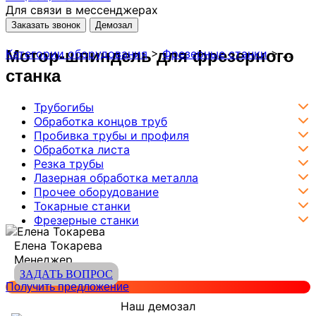
Для связи в мессенджерах
Заказать звонок
Демозал
Мотор-шпиндель для фрезерного
Категории оборудования
>
Фрезерные станки
>
Запча
станка
Трубогибы
Обработка концов труб
Пробивка трубы и профиля
Обработка листа
Резка трубы
Лазерная обработка металла
Прочее оборудование
Токарные станки
Фрезерные станки
Елена Токарева
Менеджер
ЗАДАТЬ ВОПРОС
Получить предложение
Наш демозал