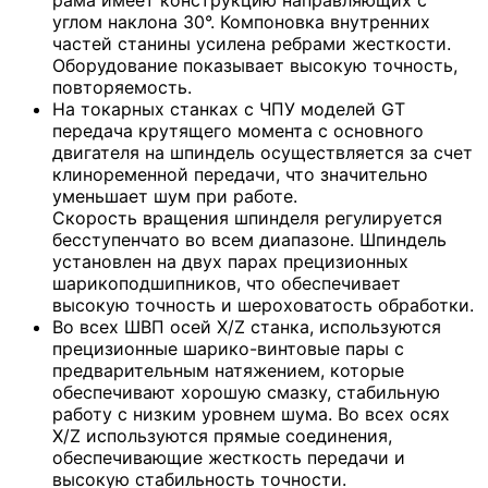
рама имеет конструкцию направляющих с
углом наклона 30°. Компоновка внутренних
частей станины усилена ребрами жесткости.
Оборудование показывает высокую точность,
повторяемость.
На токарных станках с ЧПУ моделей GT
передача крутящего момента с основного
двигателя на шпиндель осуществляется за счет
клиноременной передачи, что значительно
уменьшает шум при работе.
Скорость вращения шпинделя регулируется
бесступенчато во всем диапазоне. Шпиндель
установлен на двух парах прецизионных
шарикоподшипников, что обеспечивает
высокую точность и шероховатость обработки.
Во всех ШВП осей X/Z станка, используются
прецизионные шарико-винтовые пары с
предварительным натяжением, которые
обеспечивают хорошую смазку, стабильную
работу с низким уровнем шума. Во всех осях
X/Z используются прямые соединения,
обеспечивающие жесткость передачи и
высокую стабильность точности.