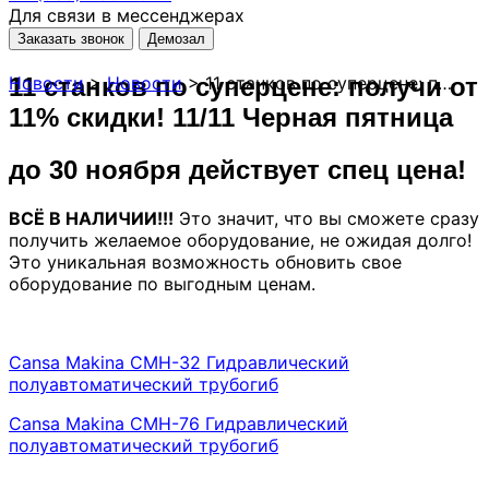
Для связи в мессенджерах
Заказать звонок
Демозал
11 станков по суперцене: получи от
Новости
>
Новости
>
11 станков по суперцене: получи от 11% скидки! 11/11 Черная пятница
11% скидки! 11/11 Черная пятница
до 30 ноября
действует спец цена!
ВСЁ В НАЛИЧИИ!!!
Это значит, что вы сможете сразу
получить желаемое оборудование, не ожидая долго!
Это уникальная возможность обновить свое
оборудование по выгодным ценам.
Cansa Makina CMH-32 Гидравлический
полуавтоматический трубогиб
Cansa Makina CMH-76 Гидравлический
полуавтоматический трубогиб