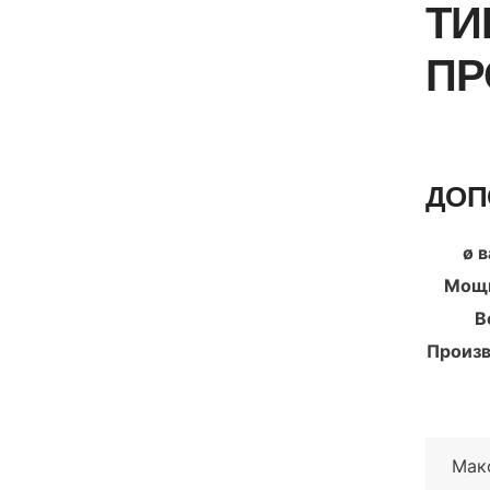
ТИ
ПР
ДОП
ø в
Мощн
В
Произв
Мак