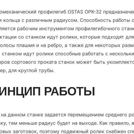
омеханический профилегиб OSTAS OPK-32 предназначен
 и кольца с различным радиусом. Способность работы 
ляется рабочим инструментом профилегибочного станк
ктации со станком идут ролики, которые подходят для
полосы плашмя и на ребро, а также для некоторых разме
о станком идут ролики способные работать с нескольк
еров сортового проката станок может быть укомплект
ер, для круглой трубы.
ИНЦИП РАБОТЫ
 на данном станке задается перемещением среднего р
вку, тем меньше радиус будет на выходе. Как правило,
овых заготовок, поэтому подвижный ролик снабжен сп