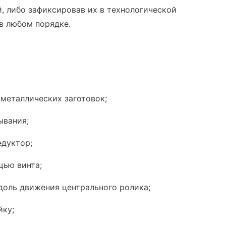
й, либо зафиксировав их в технологической
в любом порядке.
 металлических заготовок;
ывания;
едуктор;
щью винта;
доль движения центрального ролика;
йку;