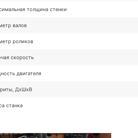
симальная толщина стенки
метр валов
метр роликов
очая скорость
ность двигателя
ариты, ДхШxB
са станка