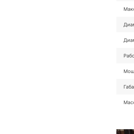
Мак
Диа
Диа
Раб
Мощ
Габ
Мас