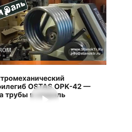
тромеханический
илегиб OSTAS OPK-42 —
а трубы в спираль