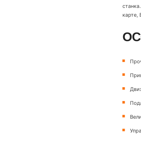
станка
карте,
ОС
Про
При
Дви
Под
Вел
Упр