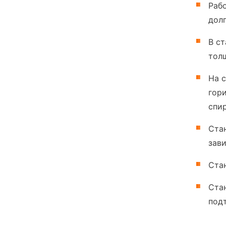
Рабо
дол
В с
тол
На 
гори
спир
Ста
зави
Ста
Ста
под