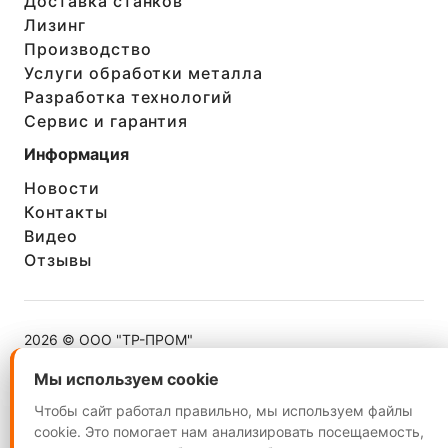
Доставка станков
Лизинг
Производство
Услуги обработки металла
Разработка технологий
Сервис и гарантия
Информация
Новости
Контакты
Видео
Отзывы
2026 © ООО "ТР-ПРОМ"
ИНН 5260402624
Мы используем cookie
Мы используем cookie
Чтобы сайт работал правильно, мы используем файлы
Чтобы сайт работал правильно, мы используем файлы
cookie. Это помогает нам анализировать посещаемость,
cookie. Это помогает нам анализировать посещаемость,