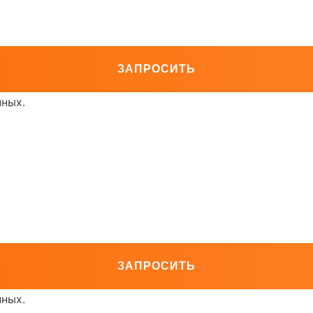
нных.
нных.