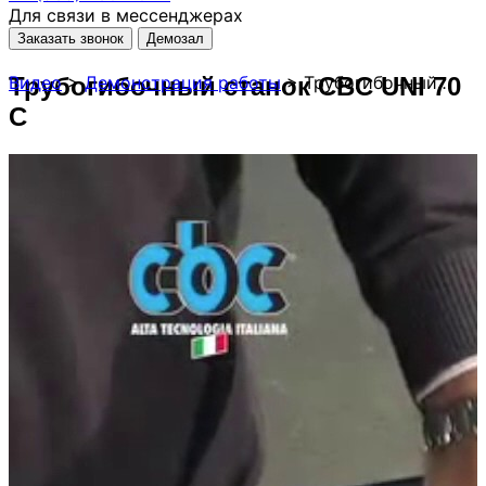
Для связи в мессенджерах
Заказать звонок
Демозал
Трубогибочный станок CBC UNI 70
Видео
>
Демонстрация работы
>
Трубогибочный станок CBC UNI 70 C
C